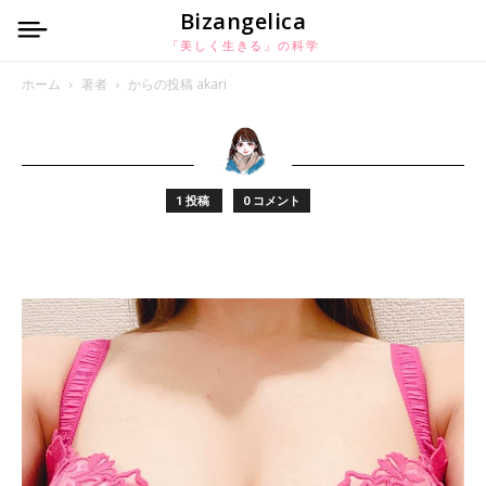
Bizangelica
「美しく生きる」の科学
ホーム
著者
からの投稿 akari
1 投稿
0 コメント