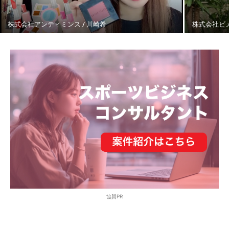
株式会社アンティミンス / 川崎希
株式会社ビメ
協賛PR