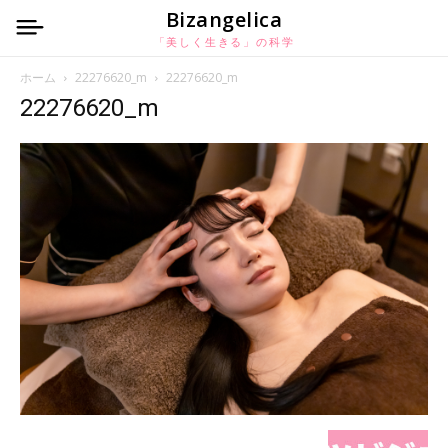
Bizangelica
「美しく生きる」の科学
ホーム
22276620_m
22276620_m
22276620_m