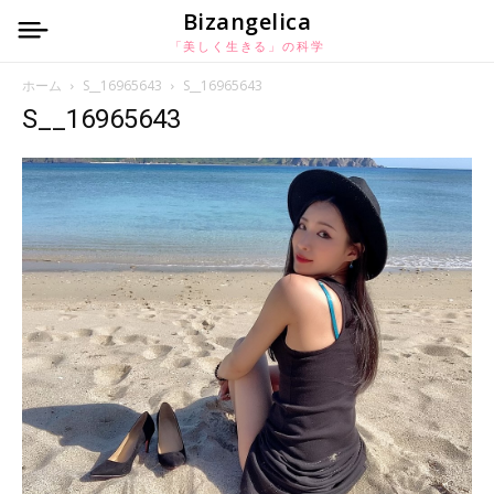
Bizangelica
「美しく生きる」の科学
ホーム
S__16965643
S__16965643
S__16965643