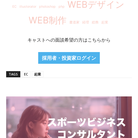
WEBデザイン
EC
illustorator
photoshop
php
WEB制作
書道家
経理
総務
起業
キャストへの面談希望の方はこちらから
採用者・投資家ログイン
TAGS
EC
起業