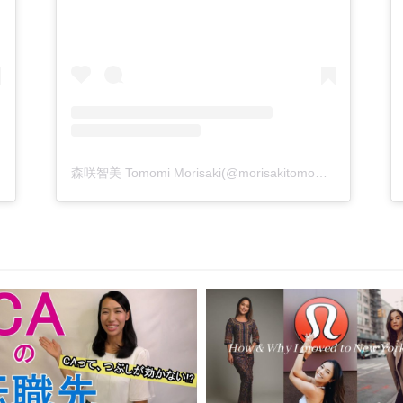
森咲智美 Tomomi Morisaki(@morisakitomomi)がシェアした投稿