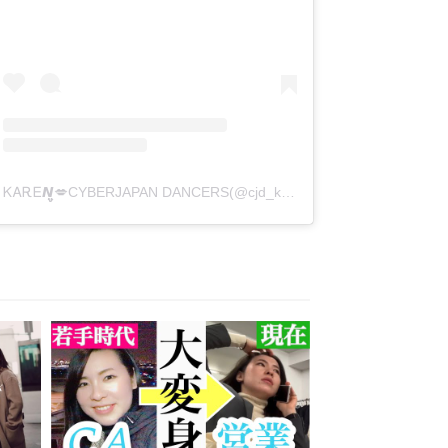
ᏦᎪᎡᎬ𝙉̤̬💋CYBERJAPAN DANCERS(@cjd_karen)がシェアした投稿