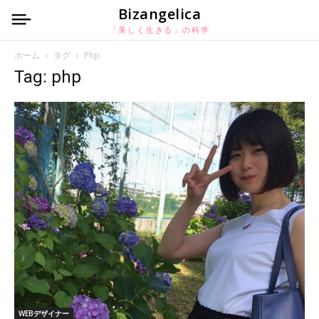
Bizangelica
「美しく生きる」の科学
ホーム
タグ
Php
Tag: php
WEBデザイナー