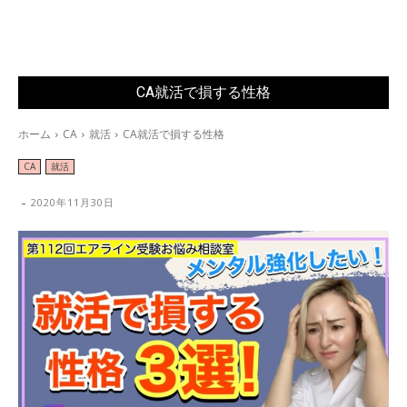
CA就活で損する性格
ホーム
CA
就活
CA就活で損する性格
CA
就活
-
2020年11月30日