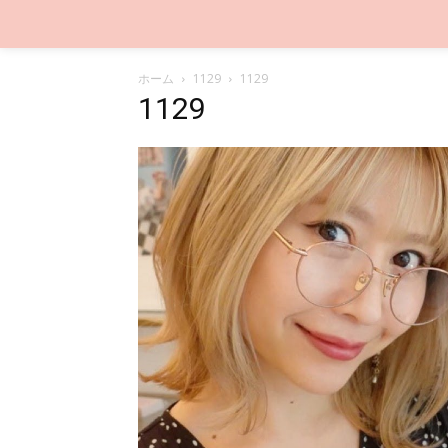
ホーム
1129
1129
1129